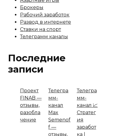
Азартные игры
Брокеры
Рабочий заработок
Развод в интернете
Ставки на спорт
Телеграмм каналы
Последние
записи
Проект
Телегра
Телегра
FINAB —
мм-
мм-
отзывы,
канал
канал 📈
разобла
Max
Стратег
чение
Semenof
ия
f —
заработ
отзывы,
ка |