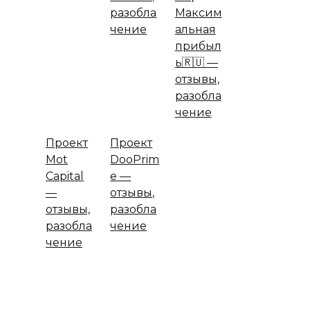
разобла
Максим
чение
альная
прибыл
ь🇷🇺 —
отзывы,
разобла
чение
Проект
Проект
Mot
DooPrim
Capital
e —
—
отзывы,
отзывы,
разобла
разобла
чение
чение